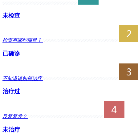
女性白癜风应该怎么辅助治疗?女性是白... [详细]
未检查
女性白癜风患者不得不知
女性白癜风患者是一个特殊群体，而女... [详细]
检查有哪些项目？
已确诊
不知道该如何治疗
治疗过
反复复发？
未治疗