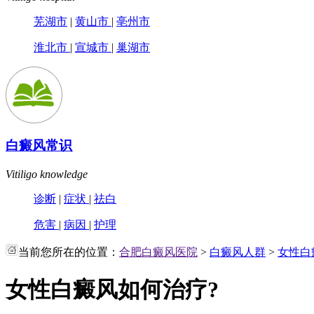
芜湖市
|
黄山市
|
亳州市
淮北市
|
宣城市
|
巢湖市
白癜风常识
Vitiligo knowledge
诊断
|
症状
|
祛白
危害
|
病因
|
护理
当前您所在的位置：
合肥白癜风医院
>
白癜风人群
>
女性白
女性白癜风如何治疗?